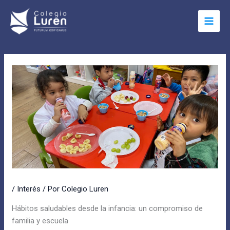
Ir
Main
al
Menu
contenido
/
Interés
/ Por
Colegio Luren
Hábitos saludables desde la infancia: un compromiso de
familia y escuela