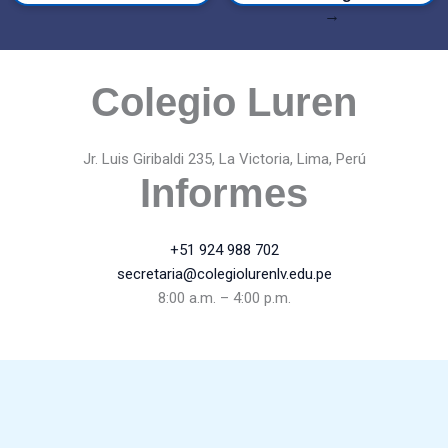
→
Colegio Luren
Jr. Luis Giribaldi 235, La Victoria, Lima, Perú
Informes
+51 924 988 702
secretaria@colegiolurenlv.edu.pe
8:00 a.m. – 4:00 p.m.