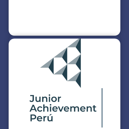
Más info
Think English
Programa exclusivo creado para una inmersión total en
el idioma inglés de nuestros alumnos con 9 horas de
ingles a la semana, abarcando las 4 Skills básicas de
una manera distinta.
Más info