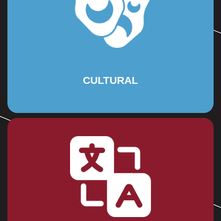
respeto por la diversidad cultural.
música, la literatura y las tradiciones, fomentando el aprecio y
Promovemos actividades que acercan a los alumnos al arte, la
Cultural
CULTURAL
universidad, sino en su vida laboral.
ampliando de esta forma sus oportunidades, no solo en la
las Skills básicas de comunicación en dicho idioma
brindándoles 9 horas académicas a la semana, desarrollando
globalizado a través del aprendizaje del idioma inglés,
Preparamos a nuestros estudiantes para un mundo