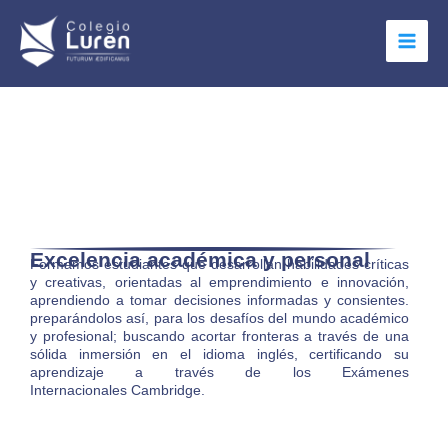
Ir
Main
al
Menu
contenido
Excelencia académica y personal
Formamos estudiantes que desarrollan habilidades críticas
y creativas, orientadas al emprendimiento e innovación,
aprendiendo a tomar decisiones informadas y consientes.
preparándolos así, para los desafíos del mundo académico
y profesional; buscando acortar fronteras a través de una
sólida inmersión en el idioma inglés, certificando su
aprendizaje a través de los Exámenes
Internacionales Cambridge.