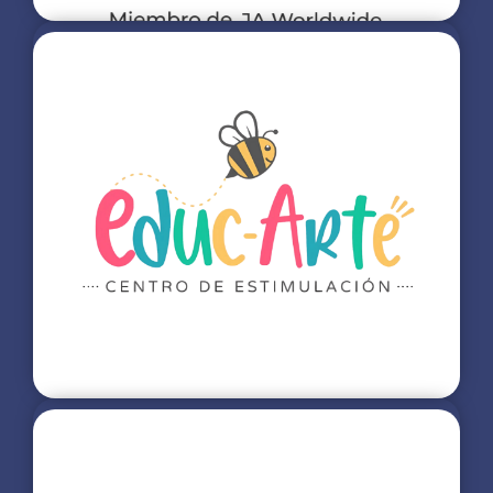
Liderazgo JA
Contamos con una alianza estratégica con el programa
JA Worldwide, impulsando de esta manera el espíritu
emprendedor, creatividad y el liderazgo en nuestros
estudiantes.
Más info
Educ-Arte