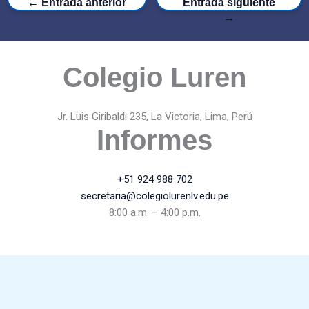
←
Entrada anterior
Entrada siguiente
→
Colegio Luren
Jr. Luis Giribaldi 235, La Victoria, Lima, Perú
Informes
+51 924 988 702
secretaria@colegiolurenlv.edu.pe
8:00 a.m. – 4:00 p.m.