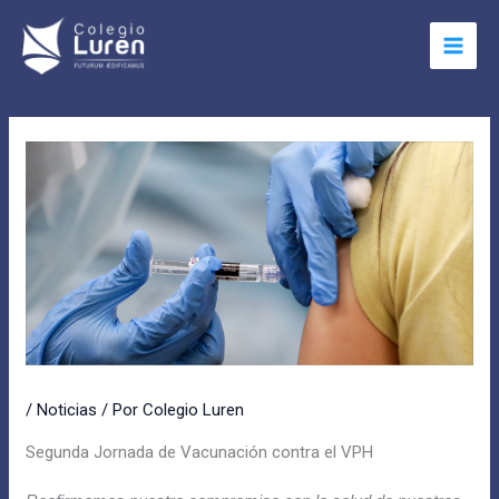
Ir
Main
al
Menu
contenido
/
Noticias
/ Por
Colegio Luren
Segunda Jornada de Vacunación contra el VPH